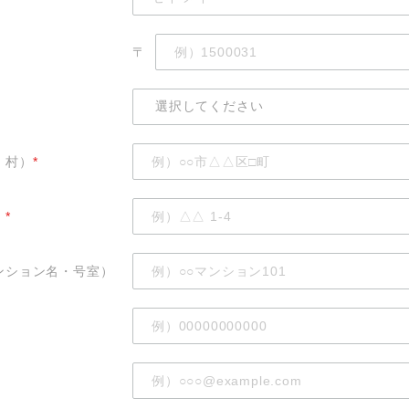
〒
・村）
*
）
*
ンション名・号室）