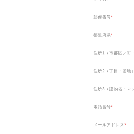
郵便番号
*
都道府県
*
住所1（市郡区／町
住所2（丁目・番地
住所3（建物名・マ
電話番号
*
メールアドレス
*