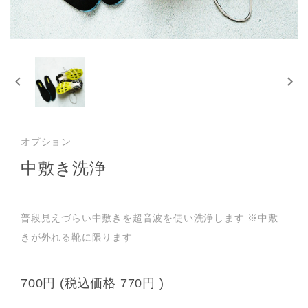
オプション
中敷き洗浄
普段見えづらい中敷きを超音波を使い洗浄します ※中敷
きが外れる靴に限ります
700円
(税込価格
770円
)